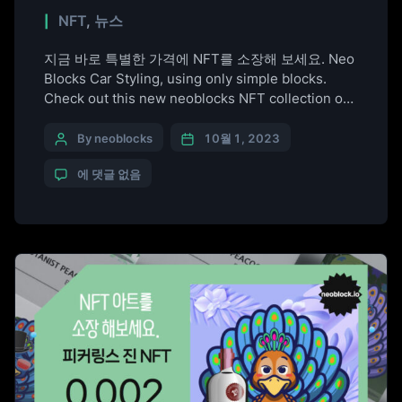
NFT
,
뉴스
지금 바로 특별한 가격에 NFT를 소장해 보세요. Neo
Blocks Car Styling, using only simple blocks.
Check out this new neoblocks NFT collection on
OpenSea
https://opensea.io/collection/neoblocks-cars
By neoblocks
10월 1, 2023
에 댓글 없음