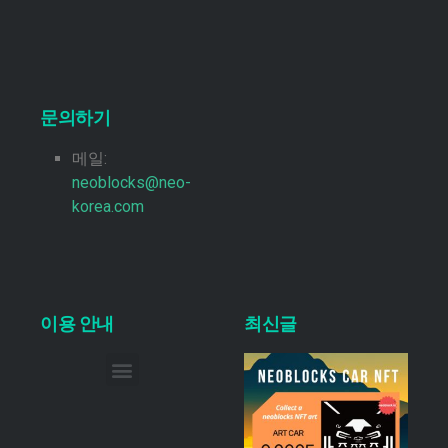
문의하기
메일:
neoblocks@neo-
korea.com
이용 안내
최신글
이메일 무단 수집 거부