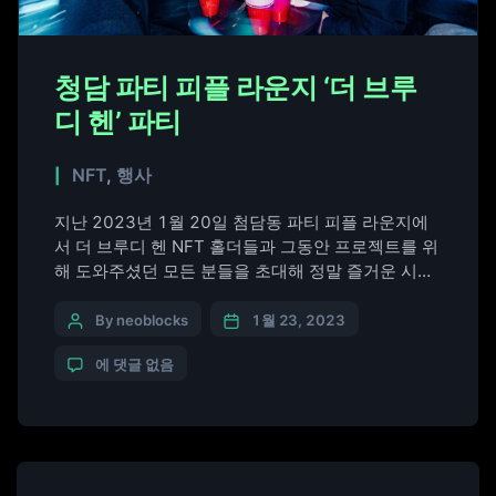
청담 파티 피플 라운지 ‘더 브루
디 헨’ 파티
NFT
,
행사
지난 2023년 1월 20일 첨담동 파티 피플 라운지에
서 더 브루디 헨 NFT 홀더들과 그동안 프로젝트를 위
해 도와주셨던 모든 분들을 초대해 정말 즐거운 시간
을 함께 보냈습니다. 앞으로 한국 시장에서 더 좋은
모습으로 인정받는 스카치 위스키 브랜드가 되기 위
By neoblocks
1월 23, 2023
해 노력하겠습니다. 감사합니다.
에 댓글 없음
https://youtu.be/2F4dhpRSc-I #더브루디헨
#TheBroodyHen #서머홀증류소 #위스키추천 #위
스키파티 #브루디헨 #BroodyHen #Whisky #스카치
위스키 #블렌디드위스키 #하이볼 #위스키하이볼 #
하이볼추천위스키 #하이볼위스키추천