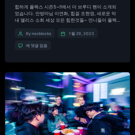
힙하게 플렉스 시즌5~!!에서 더 브루디 헨이 소개되
었습니다. 안방마님 이연화, 힙걸 조현영, 새로운 막
내 앨리스 소희 세상 모든 힙한것들~ 언니들이 플렉
스 해줄께~!!! ​#이연화 #조현영 #김소희 #앨리스 #아
이돌 #뷰티 #뷰티관리비법 #패션 #더브루디헨 #서머
By neoblocks
1월 29, 2023
홀증류소 #위스키하이볼 #Whisky #Whiskey #위스
에 댓글 없음
키 #TheBroodyHen #브루디헨 #서머홀증류소 #플
렉스템 #BroodyHen