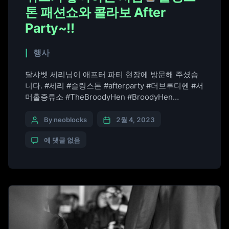
톤 패션쇼와 콜라보 After
Party~!!
행사
달샤벳 세리님이 애프터 파티 현장에 방문해 주셨습
니다. #세리 #슬링스톤 #afterparty #더브루디헨 #서
머홀증류소 #TheBroodyHen #BroodyHen
#SummerhallDistillery #위스키추천 #위스키
#Whisky #스카치위스키 #ScotchWhisky
By neoblocks
2월 4, 2023
#SlingStone #패션쇼 #Fashionshow
에 댓글 없음