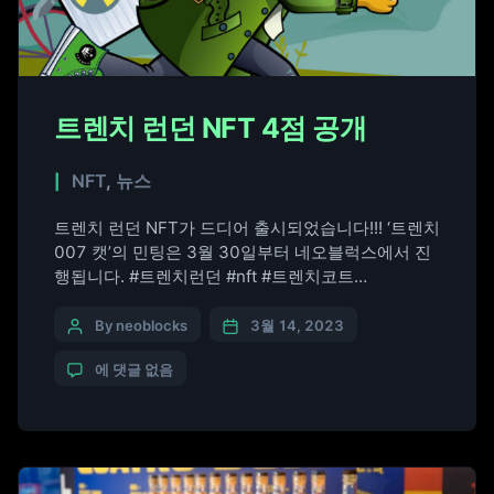
트렌치 런던 NFT 4점 공개
NFT
,
뉴스
트렌치 런던 NFT가 드디어 출시되었습니다!!! ‘트렌치
007 캣’의 민팅은 3월 30일부터 네오블럭스에서 진
행됩니다. #트렌치런던 #nft #트렌치코트
#trenchlondon #trenchcoat #trench007cat
By neoblocks
3월 14, 2023
에 댓글 없음