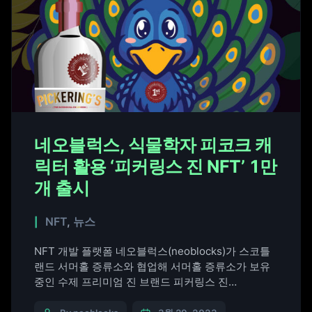
네오블럭스, 식물학자 피코크 캐
릭터 활용 ‘피커링스 진 NFT’ 1만
개 출시
NFT
,
뉴스
NFT 개발 플랫폼 네오블럭스(neoblocks)가 스코틀
랜드 서머홀 증류소와 협업해 서머홀 증류소가 보유
중인 수제 프리미엄 진 브랜드 피커링스 진
(Pickering’s Gin)의 대체 불가능 토큰(NFT) 1만 개