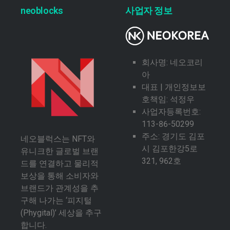
neoblocks
사업자 정보
회사명: 네오코리
아
대표 | 개인정보보
호책임: 석정우
사업자등록번호:
113-86-50299
주소: 경기도 김포
네오블럭스는 NFT와
시 김포한강5로
유니크한 글로벌 브랜
321, 962호
드를 연결하고 물리적
보상을 통해 소비자와
브랜드가 관계성을 추
구해 나가는 ‘피지털
(Phygital)’ 세상을 추구
합니다.