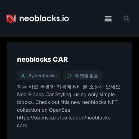
neoblocks CAR
By neoblocks
에 댓글 없음
지금 바로 특별한 가격에 NFT를 소장해 보세요.
Neo Blocks Car Styling, using only simple
blocks. Check out this new neoblocks NFT
collection on OpenSea
https://opensea.io/collection/neoblocks-
cars