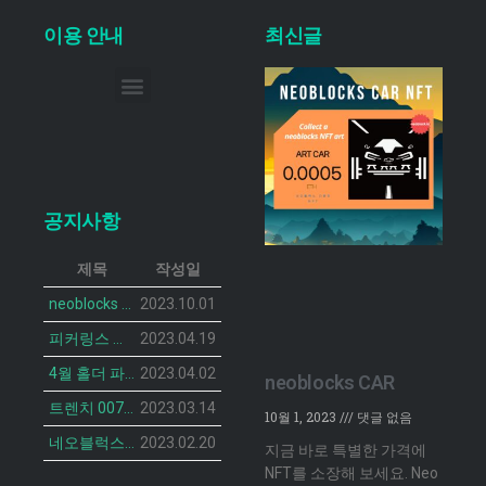
이용 안내
최신글
이메일 무단 수집 거부
공지사항
제목
작성일
neoblocks CAR 프로젝트가 공개되었습니다.
2023.10.01
피커링스 진 NFT BOTANIST PEACOCK의 민팅 일정이 공개 되었습니다.
2023.04.19
4월 홀더 파티 안내
2023.04.02
neoblocks CAR
트렌치 007 캣 NFT의 민팅 일정 공개
2023.03.14
10월 1, 2023
댓글 없음
네오블럭스 ‘더 브루디 헨 NFT’ 2차 민팅 시작
2023.02.20
지금 바로 특별한 가격에
NFT를 소장해 보세요. Neo