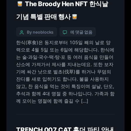
The Broody Hen NFT 한식날
기념 특별 판매 행사
By neoblocks
에 댓글 없음
한식(寒食)은 동지로부터 105일 째의 날로 양
력으로 4월 5일 또는 6일에 해당합니다. 한식에
는 술·과일·국수·떡·탕·포 등 여러 음식을 만들어
산소에 가져가서 제사를 지내는데요. 또한 보자
기에 싸간 낫으로 벌초(伐草)를 하거나 무덤의
잔디를 새로 입히기도 합니다. 불을 사용하지
않고, 찬 음식을 먹는 것이 특징이며 설날, 단오,
추석과 함께 4대 명절 중 하나입니다. 가족과 함
께 모이는 명절에 함께 즐길 수 […]
TRENCH 007 CAT 홀더 파티 안내