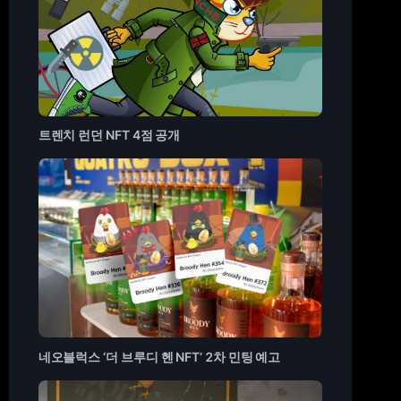
트렌치 런던 NFT 4점 공개
네오블럭스 ‘더 브루디 헨 NFT’ 2차 민팅 예고