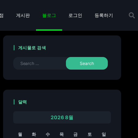
점
게시판
블로그
로그인
등록하기
게시물로 검색
달력
2026 8월
월
화
수
목
금
토
일