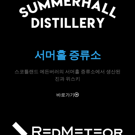
서머홀 증류소
스코틀랜드 에든버러의 서머홀 증류소에서 생산된
진과 위스키
바로가기