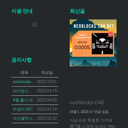
이용 안내
최신글
이메일 무단 수집 거부
공지사항
제목
작성일
neoblocks CAR 프로젝트가 공개되었습니다.
2023.10.01
피커링스 진 NFT BOTANIST PEACOCK의 민팅 일정이 공개 되었습니다.
2023.04.19
4월 홀더 파티 안내
2023.04.02
neoblocks CAR
트렌치 007 캣 NFT의 민팅 일정 공개
2023.03.14
10월 1, 2023
댓글 없음
네오블럭스 ‘더 브루디 헨 NFT’ 2차 민팅 시작
2023.02.20
지금 바로 특별한 가격에
NFT를 소장해 보세요. Neo