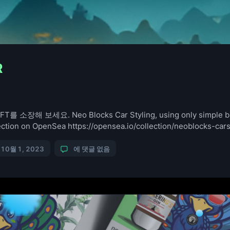
R
해 보세요. Neo Blocks Car Styling, using only simple bloc
ction on OpenSea https://opensea.io/collection/neoblocks-ca
10월 1, 2023
에 댓글 없음