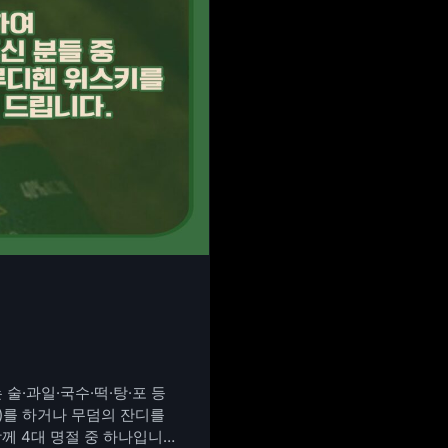
술·과일·국수·떡·탕·포 등
)를 하거나 무덤의 잔디를
함께 4대 명절 중 하나입니