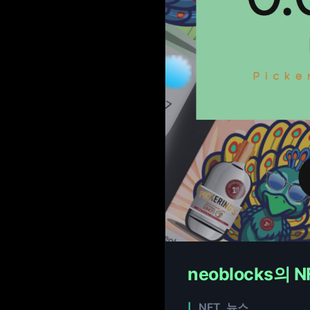
neoblocks의
NFT
,
뉴스