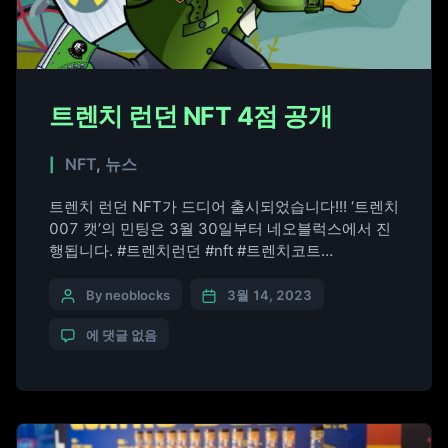
트렌치 런던 NFT 4점 공개
NFT
,
뉴스
트렌치 런던 NFT가 드디어 출시되었습니다!!! ‘트렌치
007 캣’의 민팅은 3월 30일부터 네오블럭스에서 진
행됩니다. #트렌치런던 #nft #트렌치코트
#trenchlondon #trenchcoat #trench007cat
By neoblocks
3월 14, 2023
에 댓글 없음