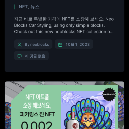
NFT
,
뉴스
지금 바로 특별한 가격에 NFT를 소장해 보세요. Neo
Blocks Car Styling, using only simple blocks.
Check out this new neoblocks NFT collection on
OpenSea
https://opensea.io/collection/neoblocks-cars
By neoblocks
10월 1, 2023
에 댓글 없음