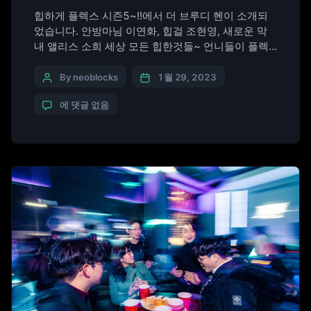
힙하게 플렉스 시즌5~!!에서 더 브루디 헨이 소개되
었습니다. 안방마님 이연화, 힙걸 조현영, 새로운 막
내 앨리스 소희 세상 모든 힙한것들~ 언니들이 플렉
스 해줄께~!!! ​#이연화 #조현영 #김소희 #앨리스 #아
이돌 #뷰티 #뷰티관리비법 #패션 #더브루디헨 #서머
By neoblocks
1월 29, 2023
홀증류소 #위스키하이볼 #Whisky #Whiskey #위스
에 댓글 없음
키 #TheBroodyHen #브루디헨 #서머홀증류소 #플
렉스템 #BroodyHen