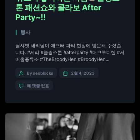
톤 패션쇼와 콜라보 After
Party~!!
행사
달샤벳 세리님이 애프터 파티 현장에 방문해 주셨습
니다. #세리 #슬링스톤 #afterparty #더브루디헨 #서
머홀증류소 #TheBroodyHen #BroodyHen
#SummerhallDistillery #위스키추천 #위스키
#Whisky #스카치위스키 #ScotchWhisky
By neoblocks
2월 4, 2023
#SlingStone #패션쇼 #Fashionshow
에 댓글 없음