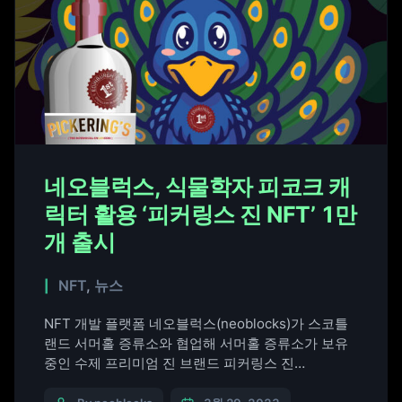
네오블럭스, 식물학자 피코크 캐
릭터 활용 ‘피커링스 진 NFT’ 1만
개 출시
NFT
,
뉴스
NFT 개발 플랫폼 네오블럭스(neoblocks)가 스코틀
랜드 서머홀 증류소와 협업해 서머홀 증류소가 보유
중인 수제 프리미엄 진 브랜드 피커링스 진
(Pickering’s Gin)의 대체 불가능 토큰(NFT) 1만 개