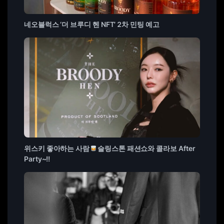
네오블럭스 ‘더 브루디 헨 NFT’ 2차 민팅 예고
위스키 좋아하는 사람
슬링스톤 패션쇼와 콜라보 After
Party~!!