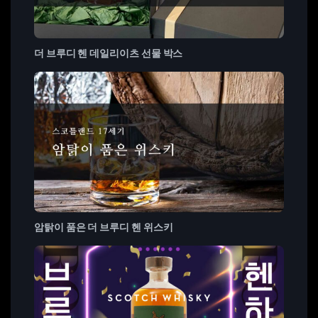
더 브루디 헨 데일리이츠 선물 박스
암탉이 품은 더 브루디 헨 위스키