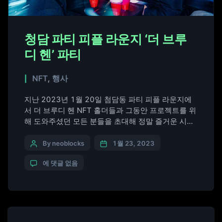
청담 파티 피플 라운지 ‘더 브루
디 헨’ 파티
NFT
,
행사
지난 2023년 1월 20일 첨담동 파티 피플 라운지에
서 더 브루디 헨 NFT 홀더들과 그동안 프로젝트를 위
해 도와주셨던 모든 분들을 초대해 정말 즐거운 시간
을 함께 보냈습니다. 앞으로 한국 시장에서 더 좋은
모습으로 인정받는 스카치 위스키 브랜드가 되기 위
By neoblocks
1월 23, 2023
해 노력하겠습니다. 감사합니다.
에 댓글 없음
https://youtu.be/2F4dhpRSc-I #더브루디헨
#TheBroodyHen #서머홀증류소 #위스키추천 #위
스키파티 #브루디헨 #BroodyHen #Whisky #스카치
위스키 #블렌디드위스키 #하이볼 #위스키하이볼 #
하이볼추천위스키 #하이볼위스키추천