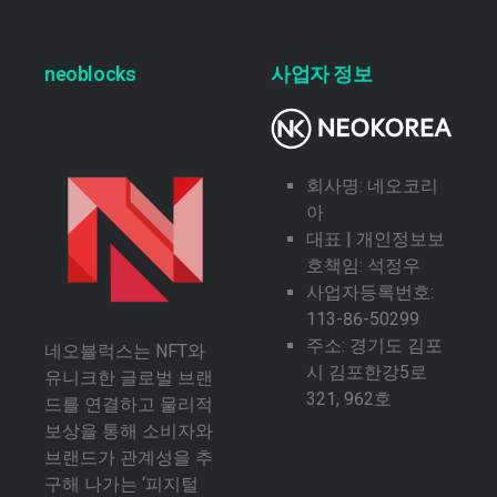
neoblocks
사업자 정보
회사명: 네오코리
아
대표 | 개인정보보
호책임: 석정우
사업자등록번호:
113-86-50299
주소: 경기도 김포
네오블럭스는 NFT와
시 김포한강5로
유니크한 글로벌 브랜
321, 962호
드를 연결하고 물리적
보상을 통해 소비자와
브랜드가 관계성을 추
구해 나가는 ‘피지털