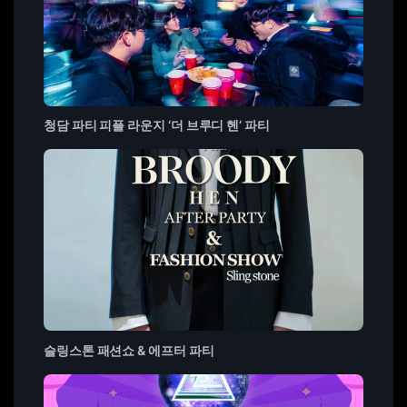
청담 파티 피플 라운지 ‘더 브루디 헨’ 파티
슬링스톤 패션쇼 & 에프터 파티