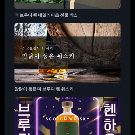
더 브루디 헨 데일리이츠 선물 박스
암탉이 품은 더 브루디 헨 위스키