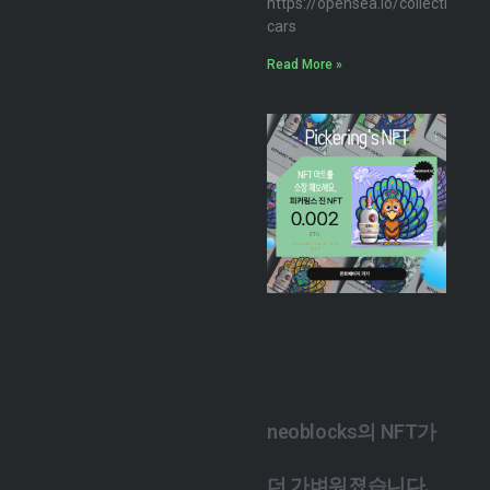
https://opensea.io/collection/n
cars
Read More »
neoblocks의 NFT가
더 가벼워졌습니다.