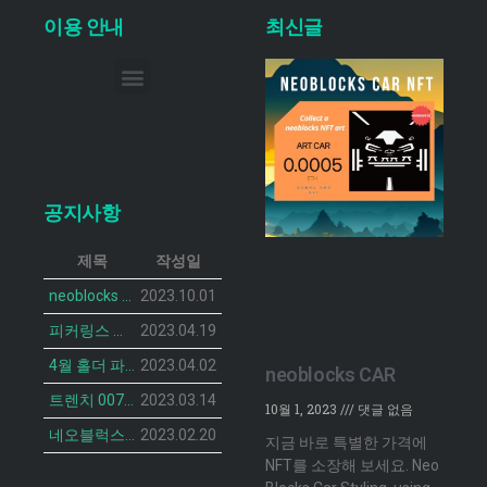
이용 안내
최신글
이메일 무단 수집 거부
공지사항
제목
작성일
neoblocks CAR 프로젝트가 공개되었습니다.
2023.10.01
피커링스 진 NFT BOTANIST PEACOCK의 민팅 일정이 공개 되었습니다.
2023.04.19
4월 홀더 파티 안내
2023.04.02
neoblocks CAR
트렌치 007 캣 NFT의 민팅 일정 공개
2023.03.14
10월 1, 2023
댓글 없음
네오블럭스 ‘더 브루디 헨 NFT’ 2차 민팅 시작
2023.02.20
지금 바로 특별한 가격에
NFT를 소장해 보세요. Neo