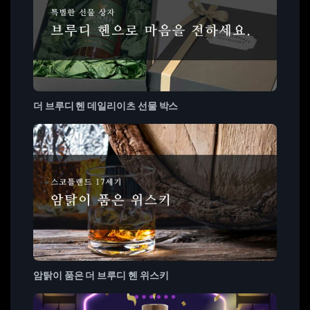
더 브루디 헨 데일리이츠 선물 박스
암탉이 품은 더 브루디 헨 위스키