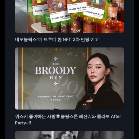
네오블럭스 ‘더 브루디 헨 NFT’ 2차 민팅 예고
위스키 좋아하는 사람
슬링스톤 패션쇼와 콜라보 After
Party~!!