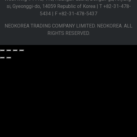
si, Gyeonggi-do, 14059 Republic of Korea | T +82-31-478-
5434 | F +82-31-478-5437
NEOKOREA TRADING COMPANY LIMITED. NEOKOREA. ALL
RIGHTS RESERVED.