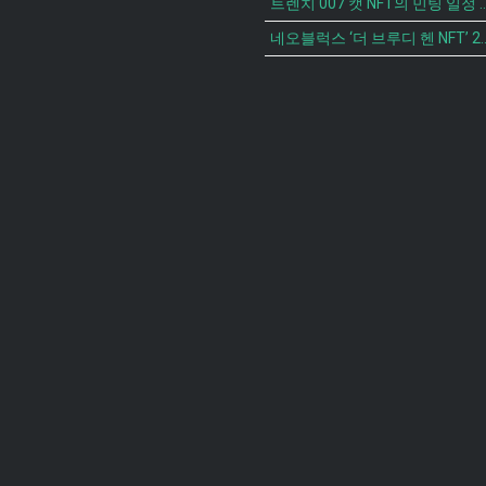
트렌치 007 캣 NFT의 
네오블럭스 ‘더 브루디 헨 