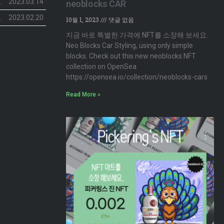
민팅 일정 공개
2023.03.14
neoblocks CAR
NFT’ 2차 민팅 시작
2023.02.20
10월 1, 2023
댓글 없음
지금 바로 특별한 가격에 NFT를 소장해 보세요.
Neo Blocks Car Styling, using only simple
blocks. Check out this new neoblocks NFT
collection on OpenSea
https://opensea.io/collection/neoblocks-cars
Read More »