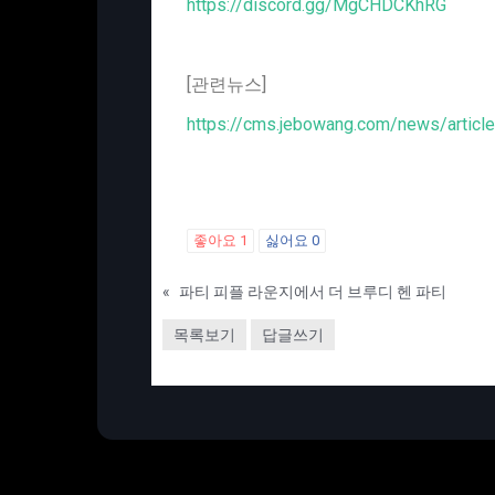
https://discord.gg/MgCHDCKhRG
[관련뉴스]
https://cms.jebowang.com/news/articl
좋아요
1
싫어요
0
«
파티 피플 라운지에서 더 브루디 헨 파티
목록보기
답글쓰기