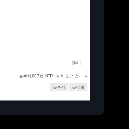
인쇄
트렌치 007 캣 NFT의 민팅 일정 공개
»
글수정
글삭제