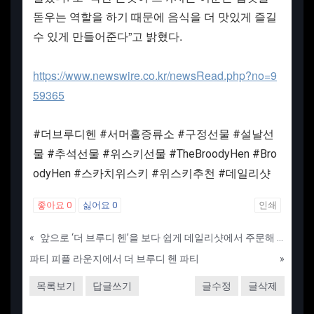
돋우는 역할을 하기 때문에 음식을 더 맛있게 즐길
수 있게 만들어준다”고 밝혔다.
https://www.newswire.co.kr/newsRead.php?no=9
59365
#더브루디헨 #서머홀증류소 #구정선물 #설날선
물 #추석선물 #위스키선물 #TheBroodyHen #Bro
odyHen #스카치위스키 #위스키추천 #데일리샷
좋아요
0
싫어요
0
인쇄
«
앞으로 ‘더 브루디 헨’을 보다 쉽게 데일리샷에서 주문해 보세요!
파티 피플 라운지에서 더 브루디 헨 파티
»
목록보기
답글쓰기
글수정
글삭제