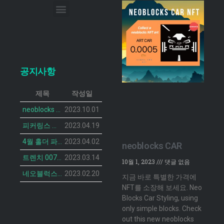
이메일 무단 수집 거부
공지사항
제목
작성일
neoblocks CAR 프로젝트가 공개되었습니다.
2023.10.01
피커링스 진 NFT BOTANIST PEACOCK의 민팅 일정이 공개 되었습니다.
2023.04.19
4월 홀더 파티 안내
2023.04.02
neoblocks CAR
트렌치 007 캣 NFT의 민팅 일정 공개
2023.03.14
10월 1, 2023
댓글 없음
네오블럭스 ‘더 브루디 헨 NFT’ 2차 민팅 시작
2023.02.20
지금 바로 특별한 가격에
NFT를 소장해 보세요. Neo
Blocks Car Styling, using
only simple blocks. Check
out this new neoblocks