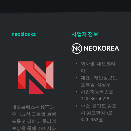
neoblocks
사업자 정보
회사명: 네오코리
아
대표 | 개인정보보
호책임: 석정우
사업자등록번호:
113-86-50299
주소: 경기도 김포
네오블럭스는 NFT와
시 김포한강5로
유니크한 글로벌 브랜
321, 962호
드를 연결하고 물리적
보상을 통해 소비자와