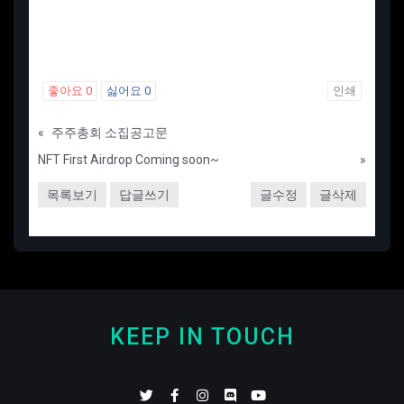
좋아요
0
싫어요
0
인쇄
«
주주총회 소집공고문
NFT First Airdrop Coming soon~
»
목록보기
답글쓰기
글수정
글삭제
KEEP IN TOUCH