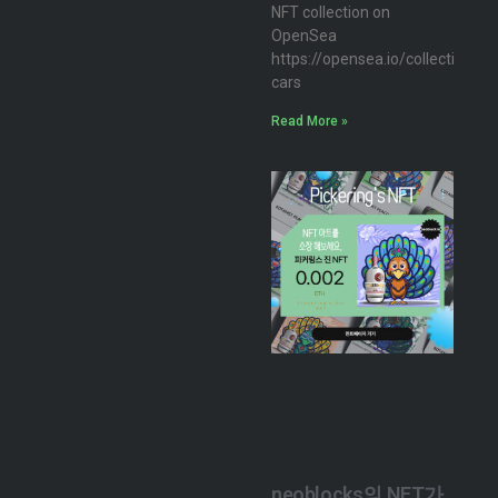
NFT collection on
OpenSea
https://opensea.io/collection/n
cars
Read More »
neoblocks의 NFT가