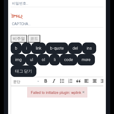
비주얼
코드
문단
×
Failed to initialize plugin: wplink
Failed to initialize plugin: wplink