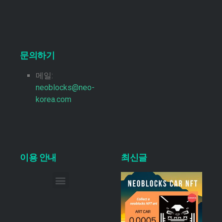
문의하기
메일:
neoblocks@neo-
korea.com
이용 안내
최신글
이메일 무단 수집 거부