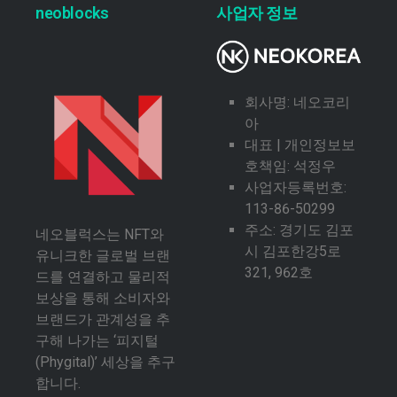
neoblocks
사업자 정보
회사명: 네오코리
아
대표 | 개인정보보
호책임: 석정우
사업자등록번호:
113-86-50299
주소: 경기도 김포
네오블럭스는 NFT와
시 김포한강5로
유니크한 글로벌 브랜
321, 962호
드를 연결하고 물리적
보상을 통해 소비자와
브랜드가 관계성을 추
구해 나가는 ‘피지털
(Phygital)’ 세상을 추구
합니다.