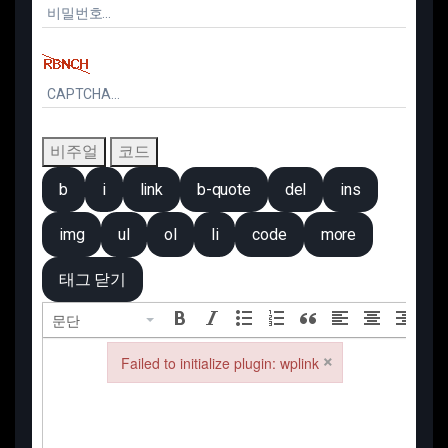
비주얼
코드
문단
×
Failed to initialize plugin: wplink
Failed to initialize plugin: wplink