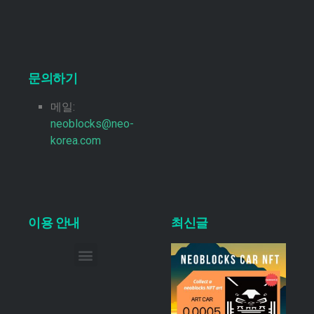
문의하기
메일:
neoblocks@neo-
korea.com
이용 안내
최신글
이메일 무단 수집 거부