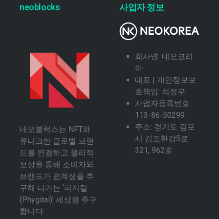
neoblocks
사업자 정보
회사명: 네오코리
아
대표 | 개인정보보
호책임: 석정우
사업자등록번호:
113-86-50299
주소: 경기도 김포
네오블럭스는 NFT와
시 김포한강5로
유니크한 글로벌 브랜
321, 962호
드를 연결하고 물리적
보상을 통해 소비자와
브랜드가 관계성을 추
구해 나가는 ‘피지털
(Phygital)’ 세상을 추구
합니다.