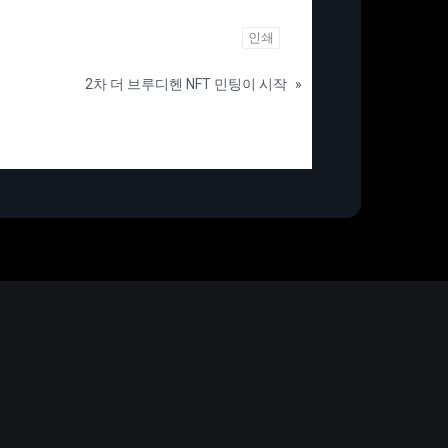
인쇄
2차 더 브루디헨 NFT 민팅이 시작
»