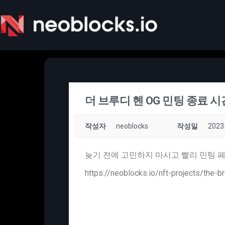
더 브루디 헨 OG 민팅 종료 
작성자
neoblocks
작성일
2023
늦기 전에 고민하지 마시고 빨리 민팅
https://neoblocks.io/nft-projects/the-b