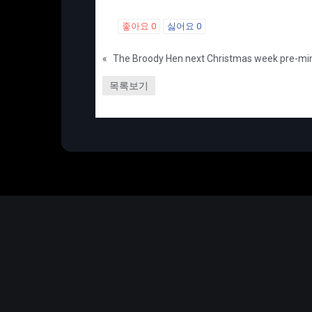
좋아요
0
싫어요
0
«
The Broody Hen next Christmas week pre-mi
목록보기