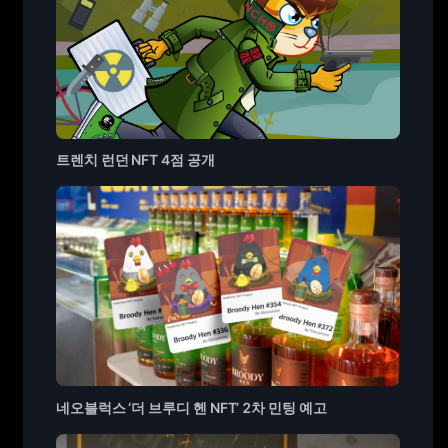
트렌치 런던 NFT 4점 공개
네오블럭스 ‘더 브루디 헨 NFT’ 2차 민팅 예고