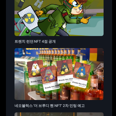
트렌치 런던 NFT 4점 공개
네오블럭스 ‘더 브루디 헨 NFT’ 2차 민팅 예고