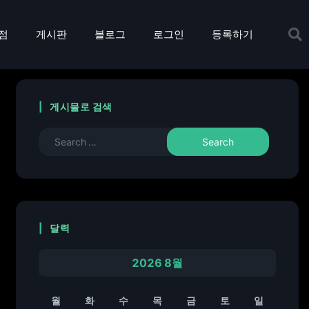
점
게시판
블로그
로그인
등록하기
게시물로 검색
달력
2026 8월
월
화
수
목
금
토
일