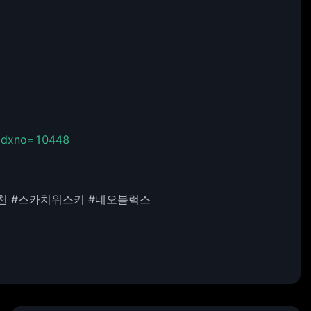
?idxno=10448
추천 #스카치위스키 #네오블럭스