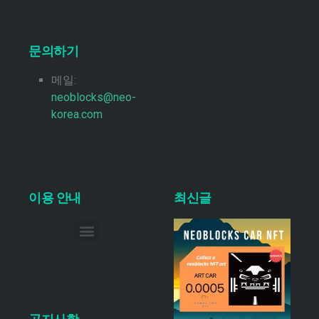
문의하기
메일:
neoblocks@neo-
korea.com
이용 안내
최신글
이메일 무단 수집 거부