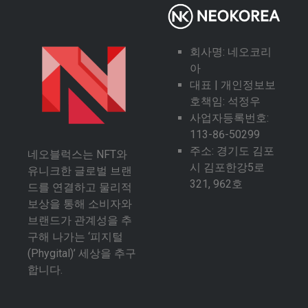
회사명: 네오코리
아
대표 | 개인정보보
호책임: 석정우
사업자등록번호:
113-86-50299
주소: 경기도 김포
네오블럭스는 NFT와
시 김포한강5로
유니크한 글로벌 브랜
321, 962호
드를 연결하고 물리적
보상을 통해 소비자와
브랜드가 관계성을 추
구해 나가는 ‘피지털
(Phygital)’ 세상을 추구
합니다.