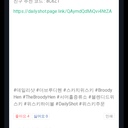
​친구 추천 코드 : 8C6ZT
https://dailyshot.page.link/QAymdQdMiQvi4NtZA
#데일리샷 #더브루디헨 #스카치위스키 #Broody
Hen #TheBroodyHen #서머홀증류소 #블렌디드위
스키 #위스키하이볼 #DailyShot #위스키주문
좋아요
4
싫어요
0
인쇄