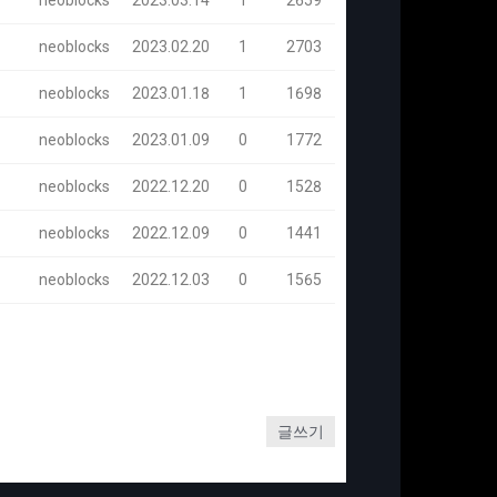
neoblocks
2023.03.14
1
2659
neoblocks
2023.02.20
1
2703
neoblocks
2023.01.18
1
1698
neoblocks
2023.01.09
0
1772
neoblocks
2022.12.20
0
1528
neoblocks
2022.12.09
0
1441
neoblocks
2022.12.03
0
1565
글쓰기