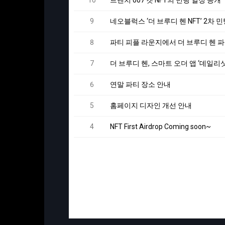
10
트렌치 007 캣 NFT의 민팅 일정 공개
9
네오블럭스 ‘더 브루디 헨 NFT’ 2차 
8
파티 피플 라운지에서 더 브루디 헨 
7
더 브루디 헨, 스마트 오더 앱 ‘데일리
6
연말 파티 장소 안내
5
홈페이지 디자인 개선 안내
4
NFT First Airdrop Coming soon~