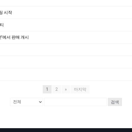
민팅 시작
파티
샷’에서 판매 개시
1
2
»
마지막
검색