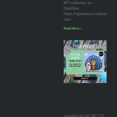
NFT collection on
OpenSea
https://opensea.io/collection/n
cars
Read More »
neoblocks의 NFT가