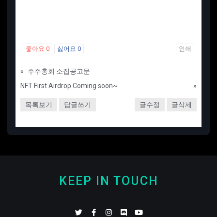
좋아요
0
싫어요
0
인쇄
«
주주총회 소집공고문
NFT First Airdrop Coming soon~
»
목록보기
답글쓰기
글수정
글삭제
KEEP IN TOUCH