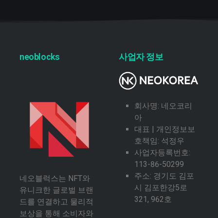
neoblocks
사업자 정보
회사명: 네오코리
아
대표 | 개인정보보
호책임: 석정우
사업자등록번호:
113-86-50299
주소: 경기도 김포
네오블럭스는 NFT와
시 김포한강5로
유니크한 글로벌 브랜
321, 962호
드를 연결하고 물리적
보상을 통해 소비자와