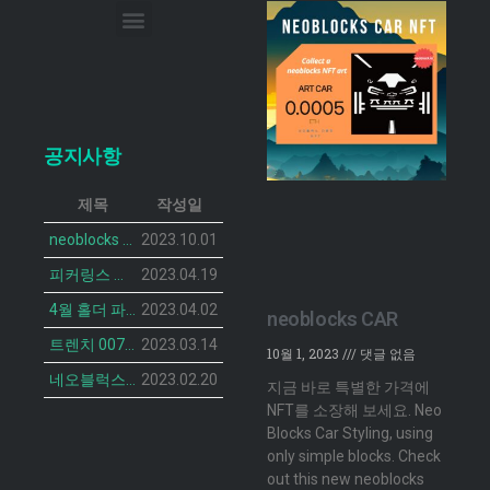
이메일 무단 수집 거부
공지사항
제목
작성일
neoblocks CAR 프로젝트가 공개되었습니다.
2023.10.01
피커링스 진 NFT BOTANIST PEACOCK의 민팅 일정이 공개 되었습니다.
2023.04.19
4월 홀더 파티 안내
2023.04.02
neoblocks CAR
트렌치 007 캣 NFT의 민팅 일정 공개
2023.03.14
10월 1, 2023
댓글 없음
네오블럭스 ‘더 브루디 헨 NFT’ 2차 민팅 시작
2023.02.20
지금 바로 특별한 가격에
NFT를 소장해 보세요. Neo
Blocks Car Styling, using
only simple blocks. Check
out this new neoblocks