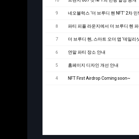
10
트렌치 007 캣 NFT의 민팅 일정 공개
9
네오블럭스 ‘더 브루디 헨 NFT’ 2차 
8
파티 피플 라운지에서 더 브루디 헨 
7
더 브루디 헨, 스마트 오더 앱 ‘데일리
6
연말 파티 장소 안내
5
홈페이지 디자인 개선 안내
4
NFT First Airdrop Coming soon~