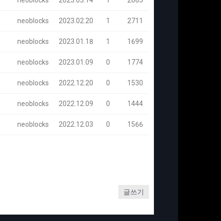
neoblocks
2023.03.14
1
2665
neoblocks
2023.02.20
1
2711
neoblocks
2023.01.18
1
1699
neoblocks
2023.01.09
0
1774
neoblocks
2022.12.20
0
1530
neoblocks
2022.12.09
0
1444
neoblocks
2022.12.03
0
1566
글쓰기