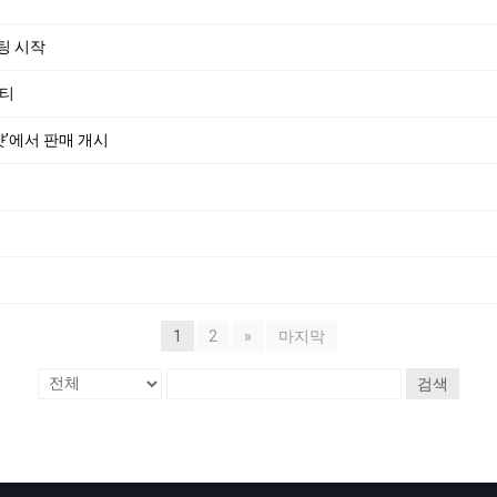
민팅 시작
파티
샷’에서 판매 개시
1
2
»
마지막
검색